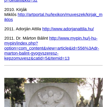
p=details&kid=32
2010. Kirják
Miklós
http://artportal.hu/lexikon/muveszek/kirjak_m
iklos
2011. Adorján Attila
http://www.adorjanattila.hu/
2011. Dr. Márton Bálint
http://www.mypin.hu/j-hu-
mypin/index.php?
option=com_content&view=article&id=556%3Adr-
marton-balint-gyogyszeresz-
kepzomuvesz&catid=5&Itemid=13