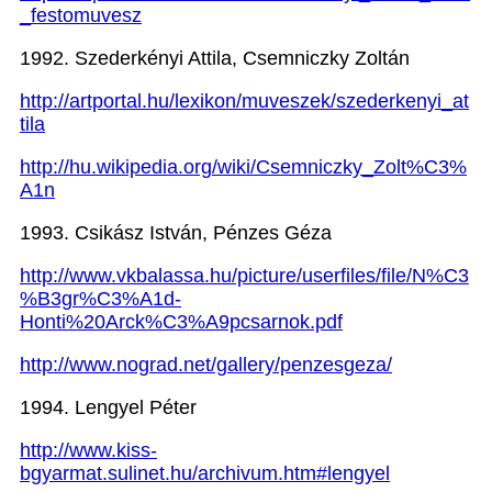
_festomuvesz
1992.
Szederkényi Attila,
Csemniczky Zoltán
http://artportal.hu/lexikon/muveszek/szederkenyi_at
tila
http://hu.wikipedia.org/wiki/Csemniczky_Zolt%C3%
A1n
1993.
Csikász István, Pénzes Géza
http://www.vkbalassa.hu/picture/userfiles/file/N%C3
%B3gr%C3%A1d-
Honti%20Arck%C3%A9pcsarnok.pdf
http://www.nograd.net/gallery/penzesgeza/
1994.
Lengyel Péter
http://www.kiss-
bgyarmat.sulinet.hu/archivum.htm#lengyel