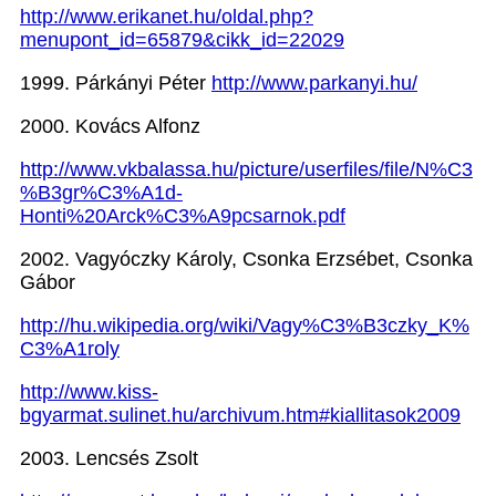
http://www.erikanet.hu/oldal.php?
menupont_id=65879&cikk_id=22029
1999.
Párkányi Péter
http://www.parkanyi.hu/
2000.
Kovács Alfonz
http://www.vkbalassa.hu/picture/userfiles/file/N%C3
%B3gr%C3%A1d-
Honti%20Arck%C3%A9pcsarnok.pdf
2002.
Vagyóczky Károly, Csonka Erzsébet
,
Csonka
Gábor
http://hu.wikipedia.org/wiki/Vagy%C3%B3czky_K%
C3%A1roly
http://www.kiss-
bgyarmat.sulinet.hu/archivum.htm#kiallitasok2009
2003.
Lencsés Zsolt