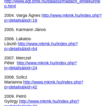
http://www.agt.bme.hu/balassi/madach_emlekunne
p.html
2004.
Varga Ágnes
http://www.mkmk.hu/index.php?
p=details&kid=19
2005.
Karmann János
2006.
Lakatos
László
http://www.mkmk.hu/index.php?
p=details&kid=64
2007. Merczel
Péter
http://www.mkmk.hu/index.php?
p=details&kid=24
2008. Szilcz
Marianna
http://www.mkmk.hu/index.php?
p=details&kid=42
2009. Petró
György
http://www.mkmk.hu/index.php?