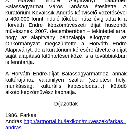
A
Horváth Endre Alapítványt 1985-ben
Balassagyarmat Város Tanácsa létesítette. A
kuratórium Kovalcsik András képviselő vezetésével
a 400.000 forint induló tőkéből húsz évig adta ki a
Horváth Endre képzőművészeti díjat huszonöt
művésznek. 2007. decemberében – tekintettel arra,
hogy az alapítvány pénzalapja elfogyott – az
Önkormányzat megszüntette a Horváth Endre
Alapítványt, de a kuratórium kérésére átvette a díjat
saját alapítású kitüntetései közé, s a továbbiakban
is fenntartja.
A Horváth Endre-díjat Balassagyarmathoz, annak
kultúrájához valamilyen szállal (születési hely,
munkásság, kulturális kapcsolódás…) kötődő
alkotó képzőművész kaphatja.
Díjazottak
1986.
Farkas
András
http://artportal.hu/lexikon/muveszek/farkas_
andras