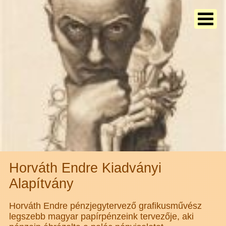
Horváth Endre Kiadványi
Alapítvány
Horváth Endre pénzjegytervező grafikusművész
legszebb magyar papírpénzeink tervezője, aki