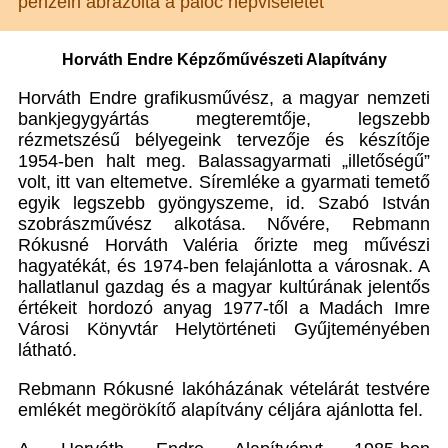
pénzein ábrázolta a palóc népviseletet
Horváth Endre Képzőművészeti Alapítvány
Horváth Endre grafikusművész, a magyar nemzeti
bankjegygyártás megteremtője, legszebb
rézmetszésű bélyegeink tervezője és készítője
1954-ben halt meg. Balassagyarmati „illetőségű”
volt, itt van eltemetve. Síremléke a gyarmati temető
egyik legszebb gyöngyszeme, id. Szabó István
szobrászművész alkotása. Nővére, Rebmann
Rókusné Horváth Valéria őrizte meg művészi
hagyatékát, és 1974-ben felajánlotta a városnak. A
hallatlanul gazdag és a magyar kultúrának jelentős
értékeit hordozó anyag 1977-től a Madách Imre
Városi Könyvtár Helytörténeti Gyűjteményében
látható.
Rebmann Rókusné lakóházának vételárát testvére
emlékét megörökítő alapítvány céljára ajánlotta fel.