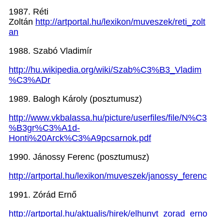
1987.
Réti
Zoltán
http://artportal.hu/lexikon/muveszek/reti_zolt
an
1988.
Szabó Vladimír
http://hu.wikipedia.org/wiki/Szab%C3%B3_Vladim
%C3%ADr
1989.
Balogh Károly (posztumusz)
http://www.vkbalassa.hu/picture/userfiles/file/N%C3
%B3gr%C3%A1d-
Honti%20Arck%C3%A9pcsarnok.pdf
1990.
Jánossy Ferenc
(posztumusz)
http://artportal.hu/lexikon/muveszek/janossy_ferenc
1991.
Zórád Ernő
http://artportal.hu/aktualis/hirek/elhunyt_zorad_erno