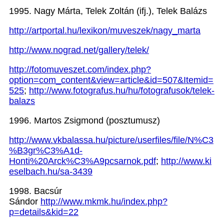
1995. Nagy Márta, Telek Zoltán (ifj.), Telek Balázs
http://artportal.hu/lexikon/muveszek/nagy_marta
http://www.nograd.net/gallery/telek/
http://fotomuveszet.com/index.php?
option=com_content&view=article&id=507&Itemid=
525
;
http://www.fotografus.hu/hu/fotografusok/telek-
balazs
1996.
Martos Zsigmond (posztumusz)
http://www.vkbalassa.hu/picture/userfiles/file/N%C3
%B3gr%C3%A1d-
Honti%20Arck%C3%A9pcsarnok.pdf
;
http://www.ki
eselbach.hu/sa-3439
1998.
Bacsúr
Sándor
http://www.mkmk.hu/index.php?
p=details&kid=22